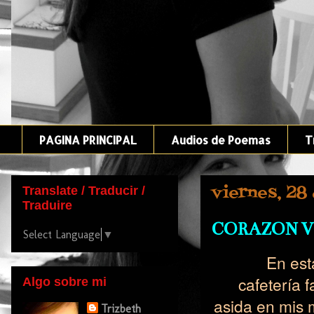
PAGINA PRINCIPAL
Audios de Poemas
T
viernes, 28
Translate / Traducir /
Traduire
CORAZON V
Select Language
▼
En est
cafetería f
Algo sobre mi
asida en mis m
Trizbeth