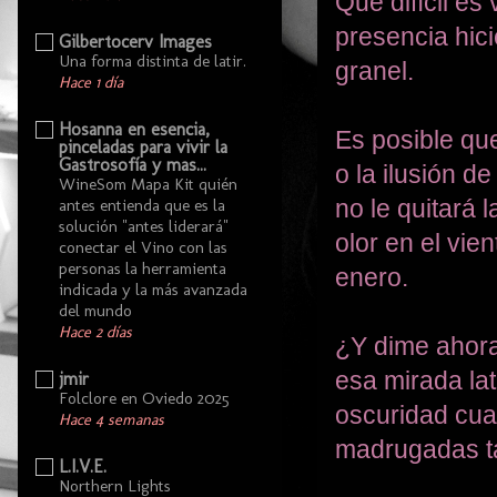
Qué difícil es 
presencia hici
Gilbertocerv Images
Una forma distinta de latir.
granel.
Hace 1 día
Hosanna en esencia,
Es posible que
pinceladas para vivir la
Gastrosofía y mas...
o la ilusión d
WineSom Mapa Kit quién
no le quitará 
antes entienda que es la
solución "antes liderará"
olor en el vien
conectar el Vino con las
personas la herramienta
enero.
indicada y la más avanzada
del mundo
Hace 2 días
¿Y dime ahora
esa mirada la
jmir
Folclore en Oviedo 2025
oscuridad cuan
Hace 4 semanas
madrugadas ta
L.I.V.E.
Northern Lights