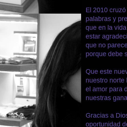
El 2010 cruzó
palabras y pr
que en la vid
estar agradec
que no parece
porque debe s
Que este nuevo
nuestro norte 
el amor para 
nuestras ganas
Gracias a Dio
oportunidad d