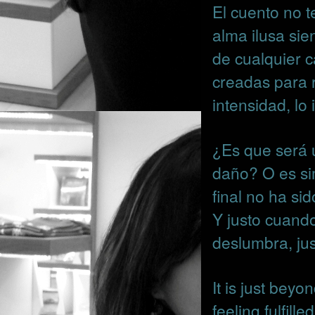
El cuento no t
alma ilusa sie
de cualquier c
creadas para r
intensidad, lo
¿Es que será u
daño? O es si
final no ha si
Y justo cuando
deslumbra, just
It is just bey
feeling fulfille