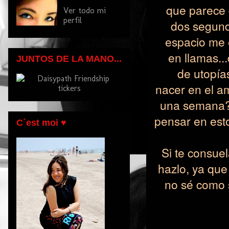
que parece d
Ver todo mi
perfil
dos segundo
espacio me 
en llamas..
JUNTOS DE LA MANO...
de utopía
nacer en el am
una semana? 
pensar en esto
C´est moi ♥
Si te consue
hazlo, ya que 
no sé como 