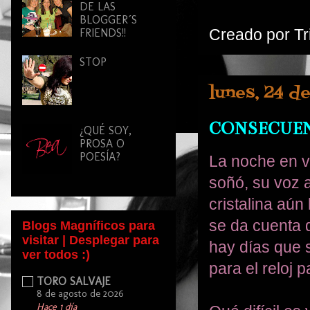
DE LAS
BLOGGER´S
Creado por
Tr
FRIENDS!!
STOP
lunes, 24 d
CONSECUE
¿QUÉ SOY,
PROSA O
POESÍA?
La noche en v
soñó, su voz a
cristalina aún
se da cuenta 
Blogs Magníficos para
visitar | Desplegar para
hay días que 
ver todos :)
para el reloj 
TORO SALVAJE
8 de agosto de 2026
Hace 1 día