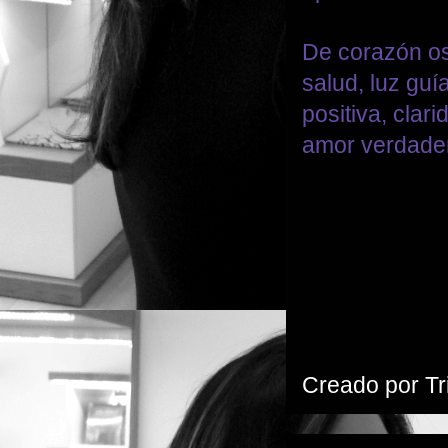
De corazón os
salud, luz guí
positiva, clar
amor verdader
Creado por
Tr