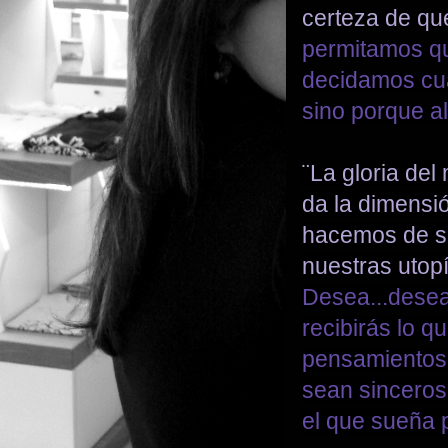
certeza de qu
permitamos qu
decidamos cua
sino porque a
¨La gloria del
da la dimensió
hacemos de se
nuestras utop
Desea...desea.
recibirás lo q
pensamientos 
sean sinceros
el que sueña 