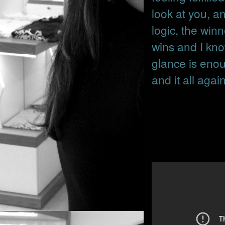
look at you, a
logic, the win
wins and I kno
glance is enou
and it all agai